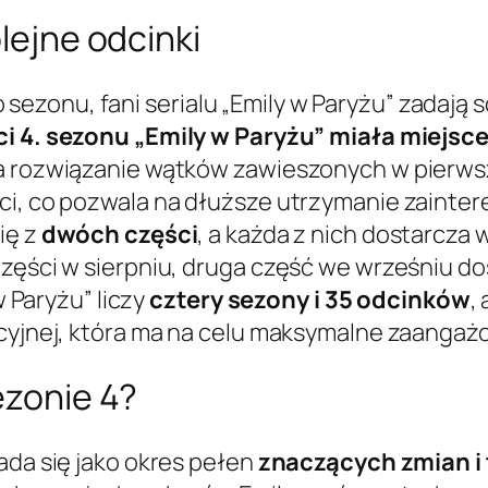
olejne odcinki
ezonu, fani serialu „Emily w Paryżu” zadają 
ci 4. sezonu „Emily w Paryżu” miała miejsc
a rozwiązanie wątków zawieszonych w pierwsze
ci, co pozwala na dłuższe utrzymanie zainter
ię z
dwóch części
, a każda z nich dostarcza
części w sierpniu, druga część we wrześniu d
w Paryżu” liczy
cztery sezony i 35 odcinków
,
acyjnej, która ma na celu maksymalne zaanga
ezonie 4?
ada się jako okres pełen
znaczących zmian i 