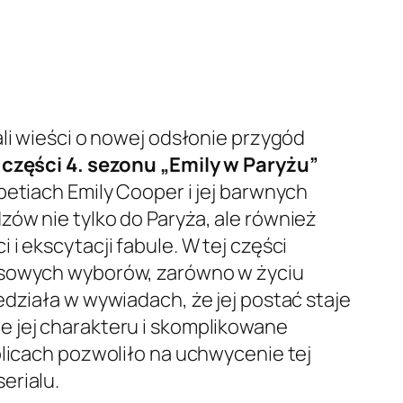
ali wieści o nowej odsłonie przygód
 części 4. sezonu „Emily w Paryżu”
petiach Emily Cooper i jej barwnych
ów nie tylko do Paryża, ale również
i ekscytacji fabule. W tej części
zasowych wyborów, zarówno w życiu
edziała w wywiadach, że jej postać staje
ie jej charakteru i skomplikowane
olicach pozwoliło na uchwycenie tej
erialu.