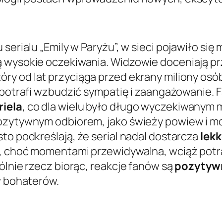
 serialu „Emily w Paryżu”, w sieci pojawiło si
ą wysokie oczekiwania. Widzowie doceniają 
który od lat przyciąga przed ekrany miliony os
l potrafi wzbudzić sympatię i zaangażowanie. F
riela
, co dla wielu było długo wyczekiwanym
pozytywnym odbiorem, jako świeży powiew i m
to podkreślają, że serial nadal dostarcza
lekk
a, choć momentami przewidywalna, wciąż potr
ólnie rzecz biorąc, reakcje fanów są
pozytyw
w bohaterów.