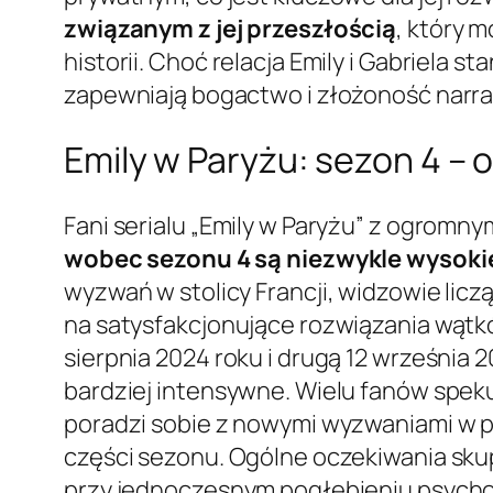
związanym z jej przeszłością
, który 
historii. Choć relacja Emily i Gabriela s
zapewniają bogactwo i złożoność narracj
Emily w Paryżu: sezon 4 –
Fani serialu „Emily w Paryżu” z ogromn
wobec sezonu 4 są niezwykle wysoki
wyzwań w stolicy Francji, widzowie licz
na satysfakcjonujące rozwiązania wątk
sierpnia 2024 roku i drugą 12 września 
bardziej intensywne. Wielu fanów spekulu
poradzi sobie z nowymi wyzwaniami w p
części sezonu. Ogólne oczekiwania skup
przy jednoczesnym pogłębieniu psycho