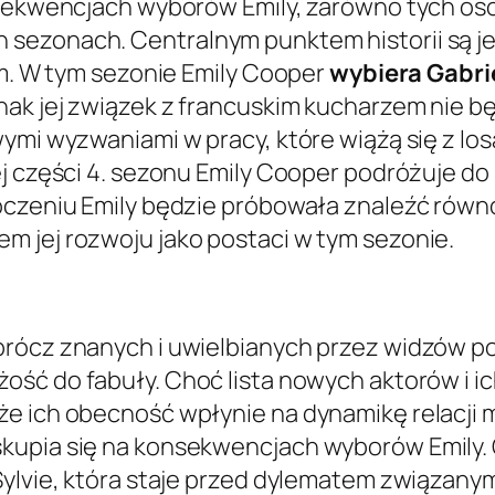
nsekwencjach wyborów Emily, zarówno tych oso
sezonach. Centralnym punktem historii są je
em. W tym sezonie Emily Cooper
wybiera Gabri
nak jej związek z francuskim kucharzem nie b
ymi wyzwaniami w pracy, które wiążą się z los
ej części 4. sezonu Emily Cooper podróżuje do
otoczeniu Emily będzie próbowała znaleźć r
m jej rozwoju jako postaci w tym sezonie.
rócz znanych i uwielbianych przez widzów po
ość do fabuły. Choć lista nowych aktorów i ic
że ich obecność wpłynie na dynamikę relacji
kupia się na konsekwencjach wyborów Emily.
Sylvie, która staje przed dylematem związanym