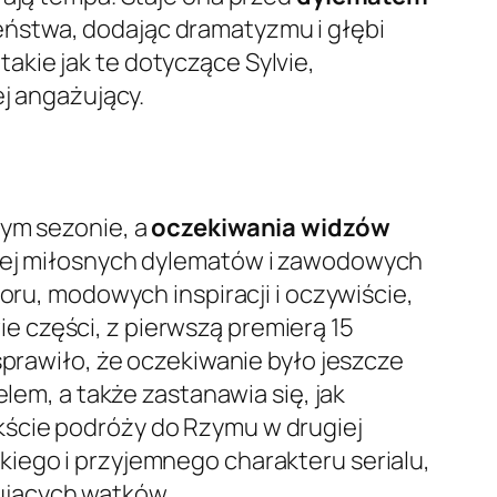
eństwa, dodając dramatyzmu i głębi
 takie jak te dotyczące Sylvie,
ej angażujący.
nym sezonie, a
oczekiwania widzów
r, jej miłosnych dylematów i zawodowych
oru, modowych inspiracji i oczywiście,
 części, z pierwszą premierą 15
sprawiło, że oczekiwanie było jeszcze
lem, a także zastanawia się, jak
kście podróży do Rzymu w drugiej
iego i przyjemnego charakteru serialu,
ujących wątków.