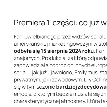
Premiera 1. części: co już 
Fani uwielbianego przez widzów serialu 
amerykańskiej marketingowczyni w stoli
odbyła się 15 sierpnia 2024 roku
. Fan
znajomych. Produkcja, za którą odpowia
zapowiedziała podróż do innych europejs
serialu, jak już ujawniono, Emily mus
prywatnym, jak i zawodowym. Lily Collin
się w tym sezonie
bardziej zdecydowan
emocje, z którymi będzie musiała się z
charakterystycznej atmosfery, która ta