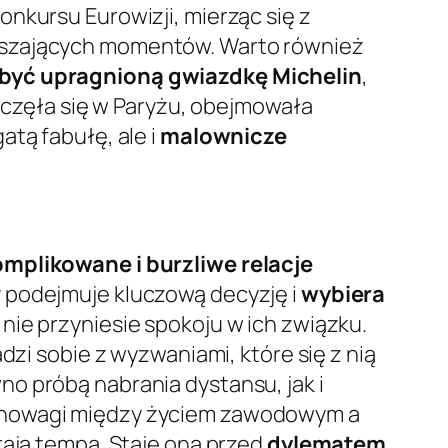
nkursu Eurowizji, mierząc się z
ruszających momentów. Warto również
być upragnioną gwiazdkę Michelin
,
poczęła się w Paryżu, obejmowała
atą fabułę, ale i
malownicze
mplikowane i burzliwe relacje
y podejmuje kluczową decyzję i
wybiera
nie przyniesie spokoju w ich związku.
dzi sobie z wyzwaniami, które się z nią
o próbą nabrania dystansu, jak i
ównowagi między życiem zawodowym a
rają tempa. Staje ona przed
dylematem