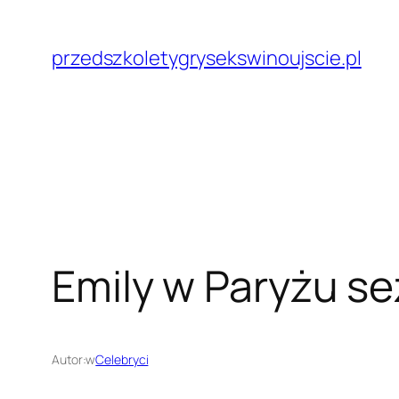
Przejdź
do
przedszkoletygrysekswinoujscie.pl
treści
Emily w Paryżu se
Autor:
w
Celebryci