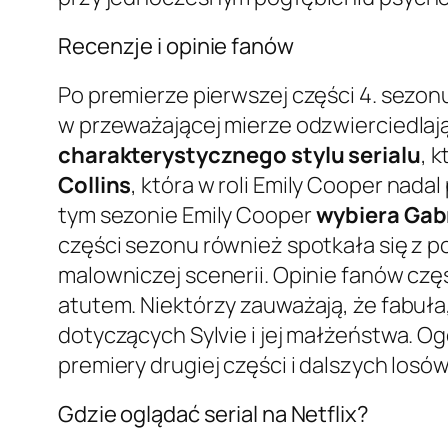
Recenzje i opinie fanów
Po premierze pierwszej części 4. sezonu
w przeważającej mierze odzwierciedlaj
charakterystycznego stylu serialu
, 
Collins
, która w roli Emily Cooper nada
tym sezonie Emily Cooper
wybiera Gab
części sezonu również spotkała się z 
malowniczej scenerii. Opinie fanów częs
atutem. Niektórzy zauważają, że fabuł
dotyczących Sylvie i jej małżeństwa. Og
premiery drugiej części i dalszych losó
Gdzie oglądać serial na Netflix?