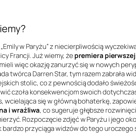
wiemy?
„Emily w Paryżu” z niecierpliwością wyczekiw
cy Francji. Już wiemy, że
premiera pierwszej
i mieli więc okazję zanurzyć się w nowych pery
da twórca Darren Star, tym razem zabrała widz
kich stolic, co z pewnością dodało świeżości 
i stawić czoła konsekwencjom swoich dotychc
s, wcielająca się w główną bohaterkę, zapowi
a i wrażliwa
, co sugeruje głębsze rozwinięc
mierzyć. Rozpoczęcie zdjęć w Paryżu i jego ok
k bardzo przyciąga widzów do tego uroczego s