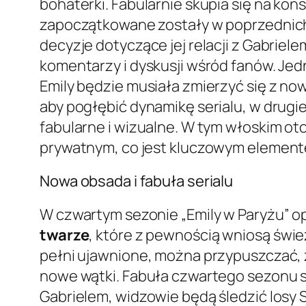
bohaterki. Fabularnie skupia się na ko
zapoczątkowane zostały w poprzednich 
decyzje dotyczące jej relacji z Gabriel
komentarzy i dyskusji wśród fanów. Jed
Emily będzie musiała zmierzyć się z now
aby pogłębić dynamikę serialu, w drugi
fabularne i wizualne. W tym włoskim 
prywatnym, co jest kluczowym elemente
Nowa obsada i fabuła serialu
W czwartym sezonie „Emily w Paryżu” op
twarze
, które z pewnością wniosą śwież
pełni ujawnione, można przypuszczać, 
nowe wątki. Fabuła czwartego sezonu s
Gabrielem, widzowie będą śledzić losy 