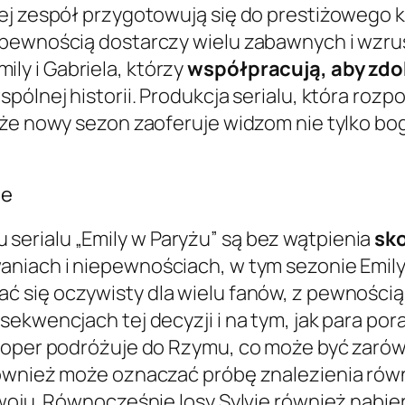
ej zespół przygotowują się do prestiżowego ko
z pewnością dostarczy wielu zabawnych i wz
y i Gabriela, którzy
współpracują, aby zdo
pólnej historii. Produkcja serialu, która roz
że nowy sezon zaoferuje widzom nie tylko bog
ie
erialu „Emily w Paryżu” są bez wątpienia
sko
waniach i niepewnościach, w tym sezonie Emil
ć się oczywisty dla wielu fanów, z pewnością 
ekwencjach tej decyzji i na tym, jak para pora
ooper podróżuje do Rzymu, co może być zarówn
 również może oznaczać próbę znalezienia r
zwoju. Równocześnie losy Sylvie również nabie