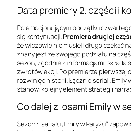
Data premiery 2. części i k
Po emocjonującym początku czwartego s
się kontynuacji.
Premiera drugiej częś
że widzowie nie musieli długo czekać n
znany jest ze swojego podziału na częś
sezon, zgodnie z informacjami, składa s
zwrotów akcji. Po premierze pierwszej 
rozwinięć historii. Łącznie serial „Emily 
stanowi kolejny element strategii narr
Co dalej z losami Emily w s
Sezon 4 serialu „Emily w Paryżu” zapowi