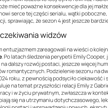
może mieć poważne konsekwencje dla jej małż
tanowi serce tej części serialu, wątki poboczne,
i, sprawiając, że sezon 4 jest jeszcze bardzi
 oczekiwania widzów
ym entuzjazmem zareagowali na wieści o kolej
e
. Po latach śledzenia perypetii Emily Coope
ą na dalszy rozwój postaci, jeszcze więcej hum
ów romantycznych. Podzielenie sezonu na dwie
2024 roku, z pewnością podsyciło ciekawość i 
je na temat przyszłości relacji Emily z Gabrie
racy i w życiu prywatnym, zwłaszcza w konte
iają się na utrzymaniu dotychczasowego, lekk
logii postaci i wprowadzeniu nowych, ekscyt