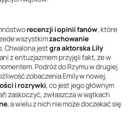
ę mnóstwo
recenzji i opinii fanów
, które
przede wszystkim
zachowanie
ób. Chwalona jest
gra aktorska Lily
ani z entuzjazmem przyjęli fakt, że w
 momentem. Podróż do Rzymu w drugiej
ożliwość zobaczenia Emily w nowej,
ości i rozrywki
, co jest jego głównym
afi zaskoczyć, zwłaszcza w wątkach
ne
, a wielu z nich nie może doczekać się