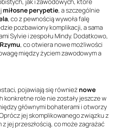
bistych, jak i zawodowych, które
j
miłosne perypetie
, a szczególnie
ela
, co z pewnością wywoła falę
ędzie pozbawiony komplikacji, a sama
ami Sylvie i zespołu Mindy. Dodatkowo,
Rzymu
, co otwiera nowe możliwości
ównowagę między życiem zawodowym a
staci, pojawiają się również
nowe
h konkretne role nie zostały jeszcze w
 między głównymi bohaterami i otworzy
 Oprócz jej skomplikowanego związku z
 z jej przeszłością, co może zagrażać