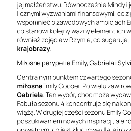
jej małżeństwu. Równocześnie Mindy i j
licznymi wyzwaniami finansowymi, co 
wspomnieć o zawodowych ambicjach Emil
co stanowi kolejny ważny element ich ws
również zdjęcia w Rzymie, co sugeruje, 
krajobrazy
.
Miłosne perypetie Emily, Gabriela i Sylv
Centralnym punktem czwartego sezonu s
miłosne
Emily Cooper. Po wielu zawiro
Gabriela
. Ten wybór, choć może wydawa
Fabuła sezonu 4 koncentruje się na kons
wiążą. W drugiej części sezonu Emily C
poszukiwaniem nowych inspiracji, ale
prywatnym, co jest kluczowe dla jej ro