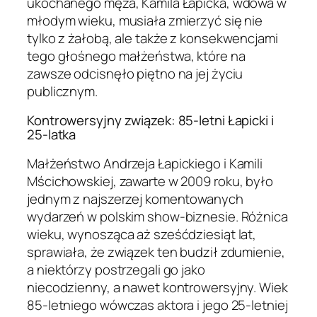
ukochanego męża, Kamila Łapicka, wdowa w
młodym wieku, musiała zmierzyć się nie
tylko z żałobą, ale także z konsekwencjami
tego głośnego małżeństwa, które na
zawsze odcisnęło piętno na jej życiu
publicznym.
Kontrowersyjny związek: 85-letni Łapicki i
25-latka
Małżeństwo Andrzeja Łapickiego i Kamili
Mścichowskiej, zawarte w 2009 roku, było
jednym z najszerzej komentowanych
wydarzeń w polskim show-biznesie. Różnica
wieku, wynosząca aż sześćdziesiąt lat,
sprawiała, że związek ten budził zdumienie,
a niektórzy postrzegali go jako
niecodzienny, a nawet kontrowersyjny. Wiek
85-letniego wówczas aktora i jego 25-letniej