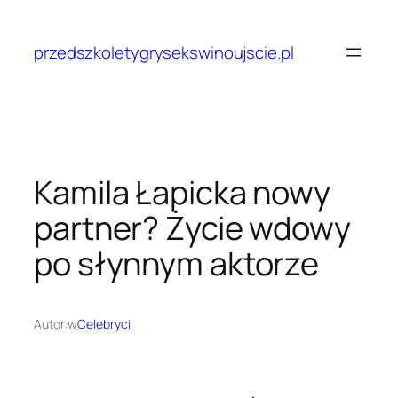
Przejdź
do
przedszkoletygrysekswinoujscie.pl
treści
Kamila Łapicka nowy
partner? Życie wdowy
po słynnym aktorze
Autor:
w
Celebryci