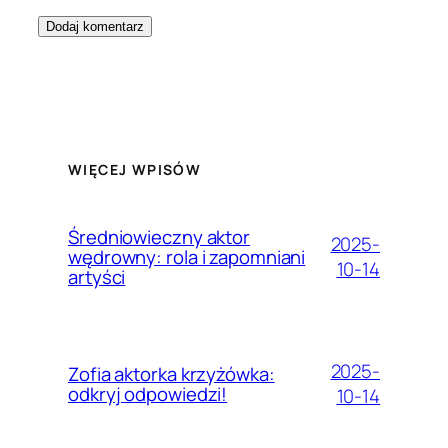
WIĘCEJ WPISÓW
Średniowieczny aktor
2025-
wędrowny: rola i zapomniani
10-14
artyści
2025-
Zofia aktorka krzyżówka:
odkryj odpowiedzi!
10-14